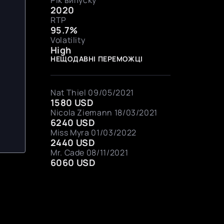
Рік випуску
2020
RTP
95.7%
Volatility
High
НЕЩОДАВНІ ПЕРЕМОЖЦІ
Nat Thiel 09/05/2021
1580 USD
Nicola Ziemann 18/03/2021
6240 USD
Miss Myra 01/03/2022
2440 USD
Mr. Cade 08/11/2021
6060 USD