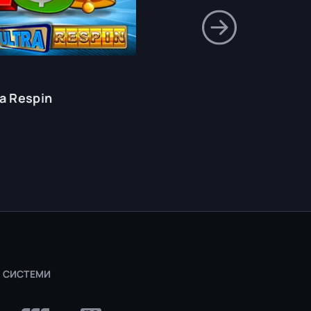
Greentube
ra Respin
Royal crane
І СИСТЕМИ