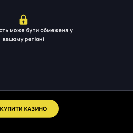
сть може бути обмежена у
вашому регіоні
КУПИТИ КАЗИНО