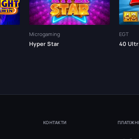
Microgaming
EGT
Hyper Star
40 Ult
КОНТАКТИ
ПЛАТІЖН