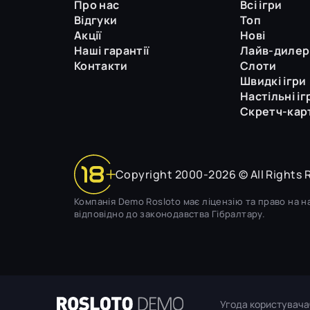
Про нас
Всі ігри
Відгуки
Топ
Акції
Нові
Наші гарантії
Лайв-дилер
Контакти
Слоти
Швидкі ігри
Настільні іг
Скретч-кар
Copyright 2000-2026 © All Rights 
Компанія Demo Rosloto має ліцензію та право на н
відповідно до законодавства Гібралтару.
Угода користувача