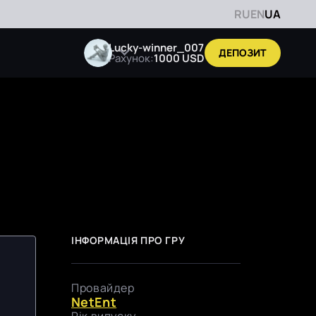
RU
EN
UA
Lucky-winner_007
ДЕПОЗИТ
Рахунок:
1000 USD
ІНФОРМАЦІЯ ПРО ГРУ
Провайдер
NetEnt