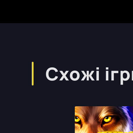
Схожі ігр