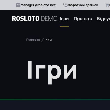
manager@rosloto.net
Зворотний дзвінок
Ігри
Про нас
Відгу
Головна
Ігри
Ігри