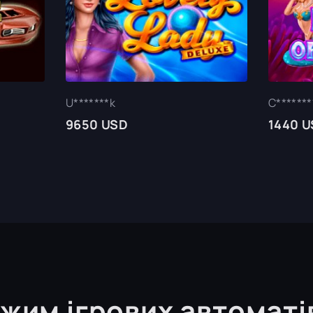
U*******k
C*******
9650 USD
1440 
им ігрових автоматі