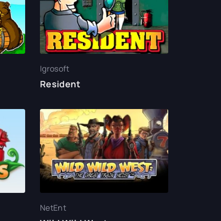
Igrosoft
Resident
NetEnt