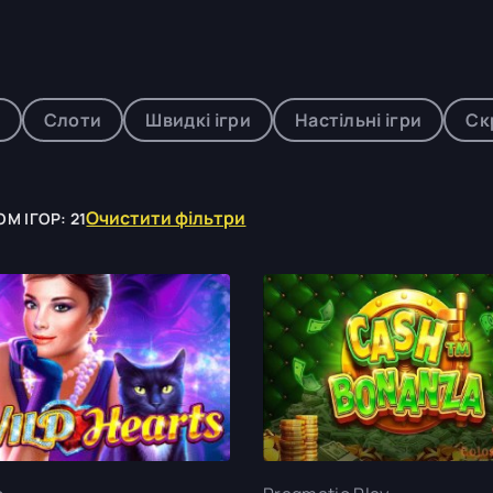
Слоти
Швидкі ігри
Настільні ігри
Ск
Очистити фільтри
М ІГОР: 21