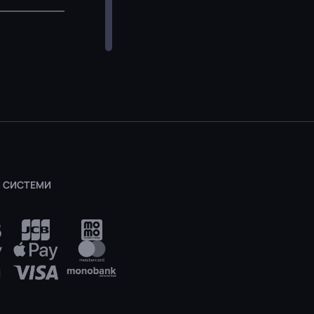
сайт
і
І СИСТЕМИ