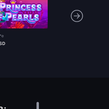
*e
G*******7
USD
1270 USD
в: