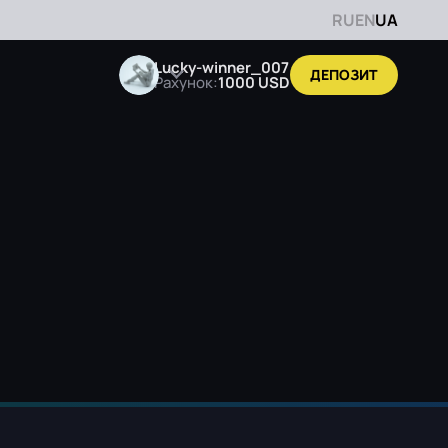
RU
EN
UA
Lucky-winner_007
ДЕПОЗИТ
Рахунок:
1000 USD