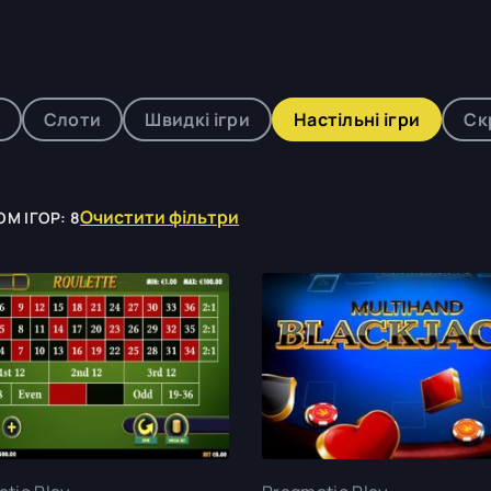
Слоти
Швидкі ігри
Настільні ігри
Ск
Очистити фільтри
М ІГОР: 8