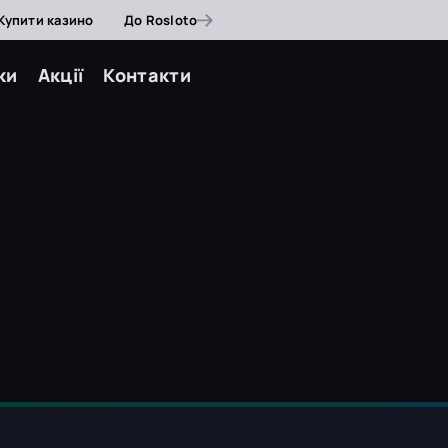
Купити казино
До Rosloto
ки
Акції
Контакти