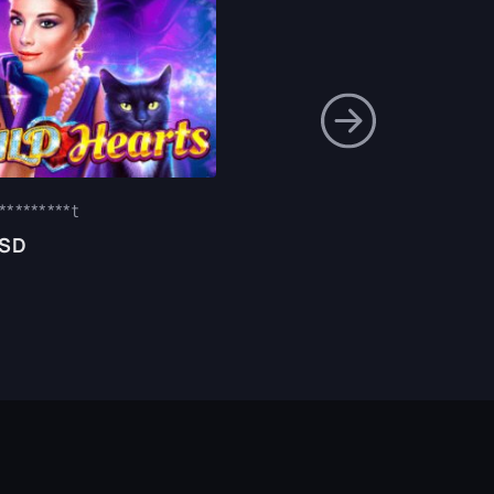
*********t
C**************n
USD
9330 USD