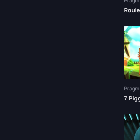
Pragma
Roule
Pragma
7 Pig