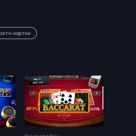
ретч-картки