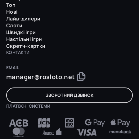
Топ
Нові
Лайв-дилери
Слоти
Швидкі ігри
Настільні ігри
Скретч-картки
КОНТАКТИ
EMAIL
manager@rosloto.net
ЗВОРОТНИЙ ДЗВІНОК
ПЛАТІЖНІ СИСТЕМИ