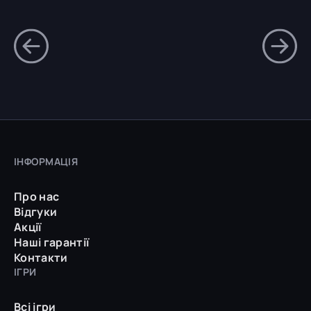
ІНФОРМАЦІЯ
Про нас
Відгуки
Акції
Наші гарантії
Контакти
ІГРИ
Всі ігри