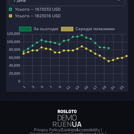
7 днів
Усього —
1973032
USD
Усього —
1823016
USD
RU
EN
UA
Privacy Policy
Cookies
Accessibility
Disclaimer
Terms and Conditions of Use