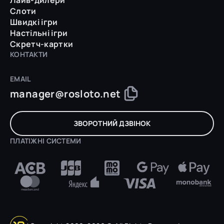
Лайв-дилери
Слоти
Швидкі ігри
Настільні ігри
Скретч-картки
КОНТАКТИ
EMAIL
manager@rosloto.net
ЗВОРОТНИЙ ДЗВІНОК
ПЛАТІЖНІ СИСТЕМИ