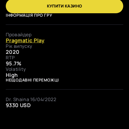
КУПИТИ КАЗИНО
ІНФОРМАЦІЯ ПРО ГРУ
Провайдер
Pragmatic Play
Рік випуску
2020
RTP
95.7%
Volatility
High
НЕЩОДАВНІ ПЕРЕМОЖЦІ
Dr. Shaina 16/04/2022
9330 USD