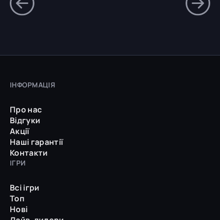
ІНФОРМАЦІЯ
Про нас
Відгуки
Акції
Наші гарантії
Контакти
ІГРИ
Всі ігри
Топ
Нові