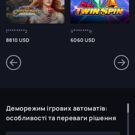
I********z
V*******e
8810 USD
6060 USD
Деморежим ігрових автоматів:
особливості та переваги рішення