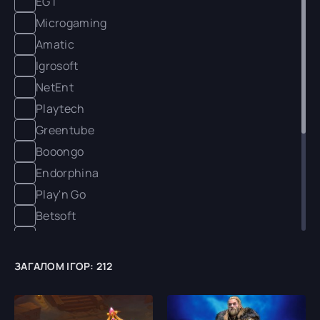
EGT
Microgaming
Amatic
Igrosoft
NetEnt
Playtech
Greentube
Booongo
Endorphina
Play'n Go
Betsoft
Real Dealer
ЗАГАЛОМ ІГОР: 212