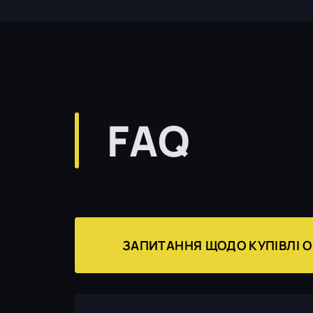
FAQ
ЗАПИТАННЯ ЩОДО КУПІВЛІ 