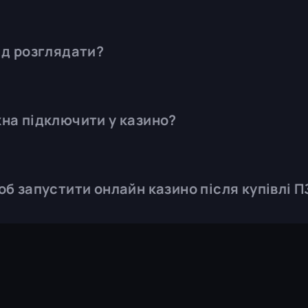
ід розглядати?
жна підключити у казино?
об запустити онлайн казино після купівлі П