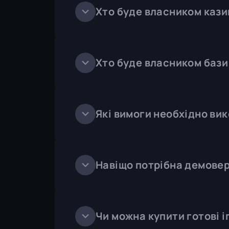
Хто буде власником кази
Хто буде власником бази
Які вимоги необхідно ви
Навіщо потрібна демовер
Чи можна купити готові і