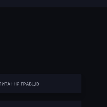
ПИТАННЯ ГРАВЦІВ