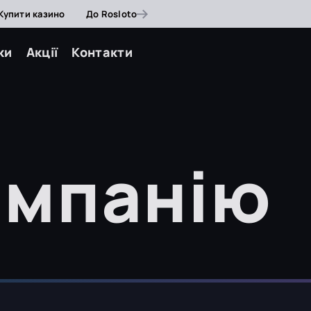
Купити казино
До Rosloto
ки
Акції
Контакти
омпанію