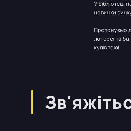
У бібліотеці н
новинки ринк
Пропонуємо до
лотереї та ба
купівлею!
Зв'яжіть