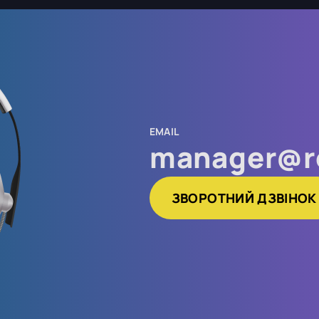
EMAIL
manager@ro
ЗВОРОТНИЙ ДЗВІНОК