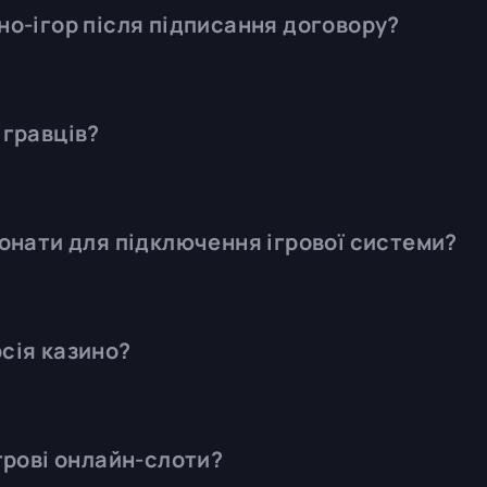
но-ігор після підписання договору?
 гравців?
конати для підключення ігрової системи?
сія казино?
грові онлайн-слоти?