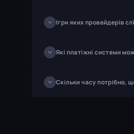
Ігри яких провайдерів сл
Які платіжні системи мо
Скільки часу потрібно, щ