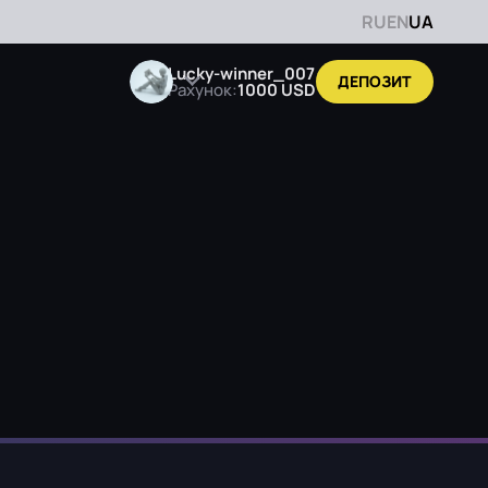
RU
EN
UA
Lucky-winner_007
ДЕПОЗИТ
Рахунок:
1000 USD