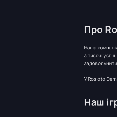
Про Ro
Наша компанія
3 тисячі успі
задовольнити 
У Rosloto De
Наш іг