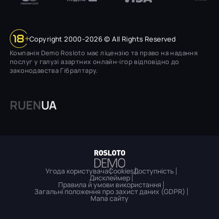
національні валюти.
Функціональні можливості
Copyright 2000-2026 © All Rights Reserved
демонстраційних апаратів:
Компанія Demo Rosloto має ліцензію та право на надання
послуг у галузі азартних онлайн-ігор відповідно до
законодавства Гібралтару.
Цікава
Деморежим слотів
механіка
містить ті самі опції та
RU
EN
UA
алгоритми, що і звичайні
ігри.
Користувачам доступні
Угода користувача
Cookies
Доступність
рішення з:
Дисклеймер
Правила й умови використання
Загальні положення про захист даних (GDPR)
Мапа сайту
різною кількістю