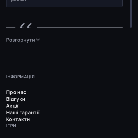
Розгорнути
Студія
Rosloto
пропонує
купити
слоти казино
у FreePlay-версії. Це
чудова можливість залучити на сайт
платоспроможний трафік,
ІНФОРМАЦІЯ
перевірити користувацькі реакції та
провести маркетингову кампанію,
Про нас
яка запам'ятається.
Відгуки
Акції
Наші гарантії
Контакти
ІГРИ
КУПИТИ СЛОТИ