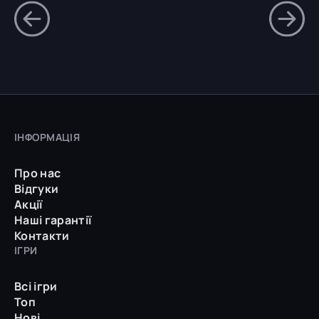
ІНФОРМАЦІЯ
Про нас
Відгуки
Акції
Наші гарантії
Контакти
ІГРИ
Всі ігри
Топ
Нові