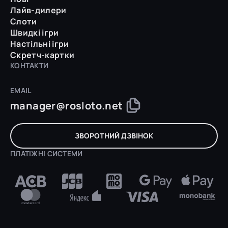
Лайв-дилери
Слоти
Швидкі ігри
Настільні ігри
Скретч-картки
КОНТАКТИ
EMAIL
manager@rosloto.net
ЗВОРОТНИЙ ДЗВІНОК
ПЛАТІЖНІ СИСТЕМИ