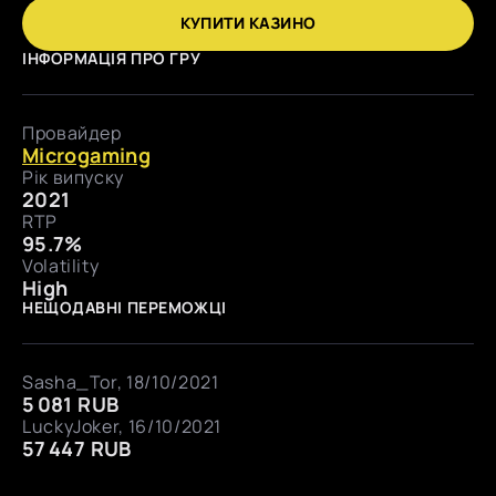
КУПИТИ КАЗИНО
ІНФОРМАЦІЯ ПРО ГРУ
Провайдер
Microgaming
Рік випуску
2021
RTP
95.7%
Volatility
High
НЕЩОДАВНІ ПЕРЕМОЖЦІ
Sasha_Tor, 18/10/2021
5 081 RUB
LuckyJoker, 16/10/2021
57 447 RUB