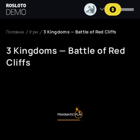
Головна
Ігри
3 Kingdoms — Battle of Red Cliffs
3 Kingdoms — Battle of Red
Cliffs