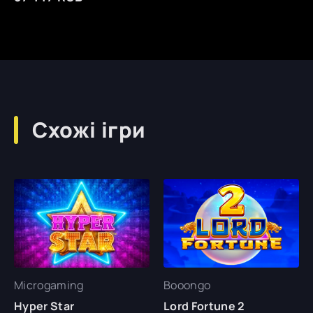
Схожі ігри
Microgaming
Booongo
Hyper Star
Lord Fortune 2