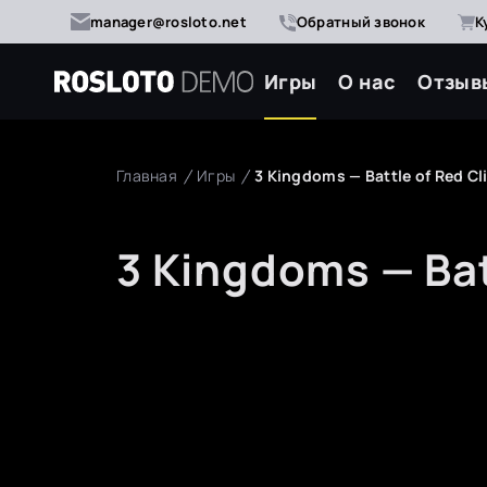
manager@rosloto.net
Обратный звонок
К
Игры
О нас
Отзыв
Главная
Игры
3 Kingdoms — Battle of Red Cli
3 Kingdoms — Batt