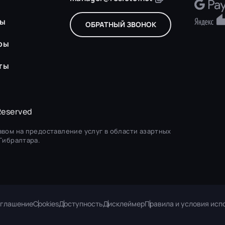
ры
ОБРАТНЫЙ ЗВОНОК
ры
ты
Reserved
вом на предоставление услуг в области азартных
Гибралтара.
оглашение
Cookies
Доступность
Дисклеймер
Правила и условия исп