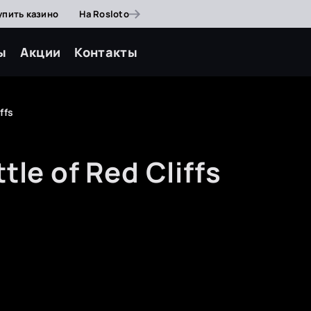
упить казино
На Rosloto
ы
Акции
Контакты
ffs
le of Red Cliffs