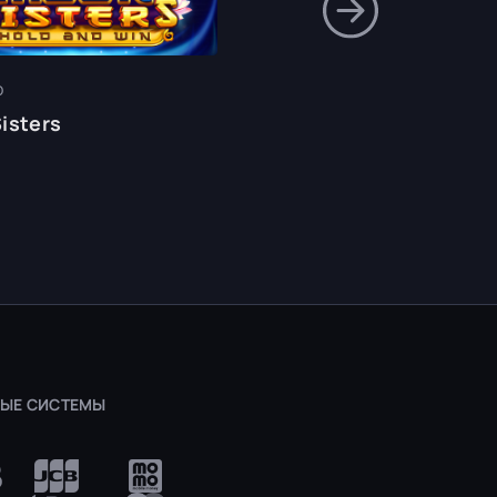
o
Microgaming
isters
Leprechaun Links
ЫЕ СИСТЕМЫ