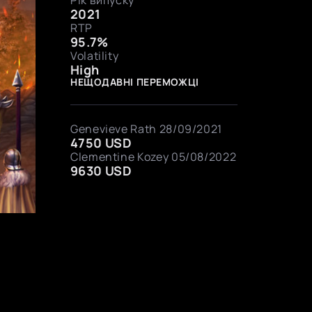
Рік випуску
2021
RTP
95.7%
Volatility
High
НЕЩОДАВНІ ПЕРЕМОЖЦІ
Genevieve Rath 28/09/2021
4750 USD
Clementine Kozey 05/08/2022
9630 USD