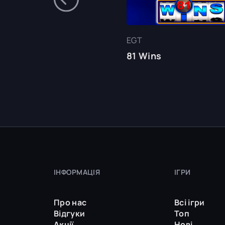
'n Go
EGT
m of Egypt
81 Wins
ІНФОРМАЦІЯ
ІГРИ
Про нас
Всі ігри
Відгуки
Топ
Акції
Нові