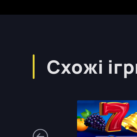
Схожі ігр