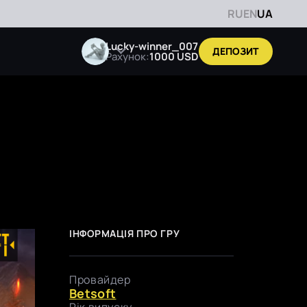
RU
EN
UA
Lucky-winner_007
ДЕПОЗИТ
Рахунок:
1000 USD
ІНФОРМАЦІЯ ПРО ГРУ
Провайдер
Betsoft