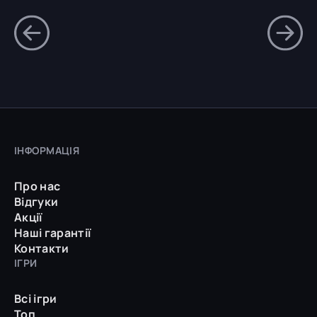
ІНФОРМАЦІЯ
Про нас
Відгуки
Акції
Наші гарантії
Контакти
ІГРИ
Всі ігри
Топ