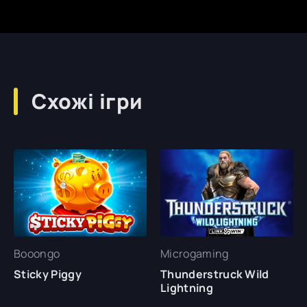
Схожі ігри
Booongo
Microgaming
Sticky Piggy
Thunderstruck Wild
Lightning