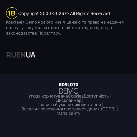
Copyright 2000-2026 © All Rights Reserved
Компанія Demo Rosloto має ліцензію та право на надання
послуг у галузі азартних онлайн-ігор відповідно до
законодавства Гібралтару.
RU
EN
UA
Угода користувача
Cookies
Доступність
Дисклеймер
Правила й умови використання
Загальні положення про захист даних (GDPR)
Мапа сайту