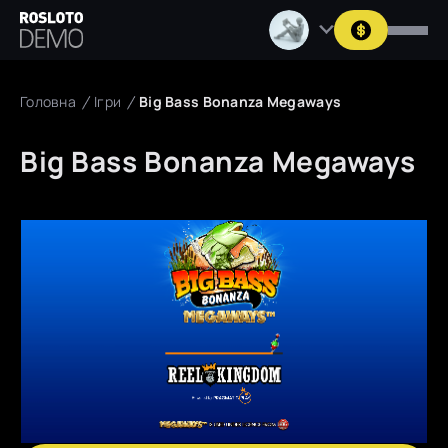
Головна
Ігри
Big Bass Bonanza Megaways
Big Bass Bonanza Megaways