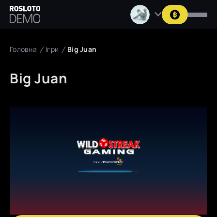
Головна
Ігри
Big Juan
Big Juan