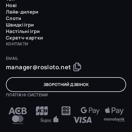
Нові
Лайв-дилери
Слоти
Швидкі ігри
Настільні ігри
Скретч-картки
КОНТАКТИ
EMAIL
manager@rosloto.net
ЗВОРОТНИЙ ДЗВІНОК
ПЛАТІЖНІ СИСТЕМИ