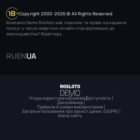
Copyright 2000-2026 © All Rights Reserved
Компанія Demo Rosloto має ліцензію та право на надання
послуг у галузі азартних онлайн-ігор відповідно до
законодавства Гібралтару.
RU
EN
UA
Угода користувача
Cookies
Доступність
Дисклеймер
Правила й умови використання
Загальні положення про захист даних (GDPR)
Мапа сайту