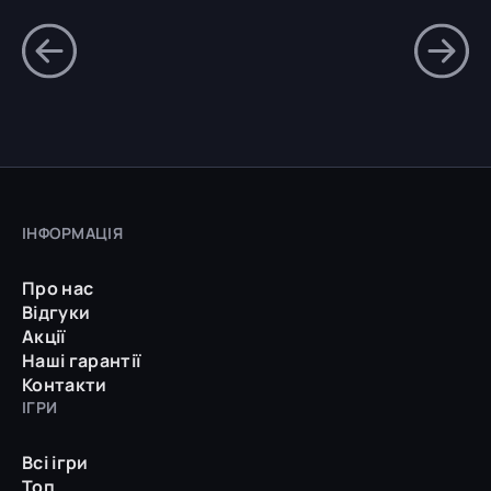
ІНФОРМАЦІЯ
Про нас
Відгуки
Акції
Наші гарантії
Контакти
ІГРИ
Всі ігри
Топ