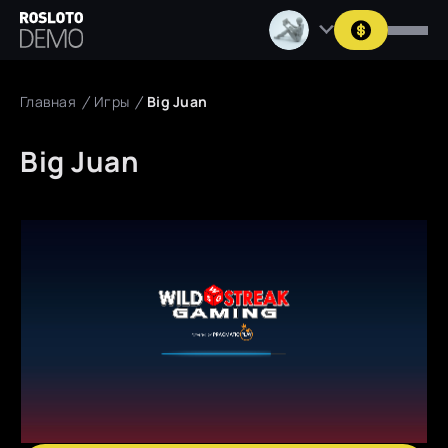
Главная
Игры
Big Juan
Big Juan