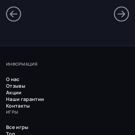
ИНФОРМАЦИЯ
О нас
Отзывы
Акции
Наши гарантии
Контакты
ИГРЫ
Все игры
Топ