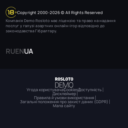
Copyright 2000-2026 © All Rights Reserved
Компанія Demo Rosloto має ліцензію та право на надання
послуг у галузі азартних онлайн-ігор відповідно до
законодавства Гібралтару.
RU
EN
UA
Угода користувача
Cookies
Доступність
Дисклеймер
Правила й умови використання
Загальні положення про захист даних (GDPR)
Мапа сайту