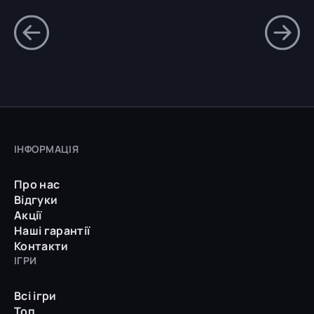
ІНФОРМАЦІЯ
Про нас
Відгуки
Акції
Наші гарантії
Контакти
ІГРИ
Всі ігри
Топ