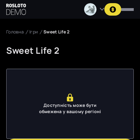
Головна
Ігри
Sweet Life 2
Sweet Life 2
Доступність може бути
обмежена у вашому регіоні