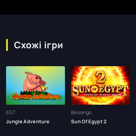
Схожі ігри
EGT
Booongo
Jungle Adventure
Sun Of Egypt 2