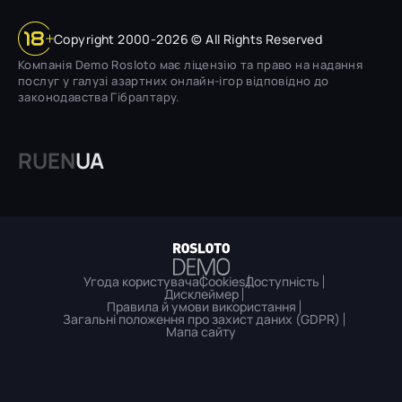
Copyright 2000-2026 © All Rights Reserved
Компанія Demo Rosloto має ліцензію та право на надання
послуг у галузі азартних онлайн-ігор відповідно до
законодавства Гібралтару.
RU
EN
UA
Угода користувача
Cookies
Доступність
Дисклеймер
Правила й умови використання
Загальні положення про захист даних (GDPR)
Мапа сайту