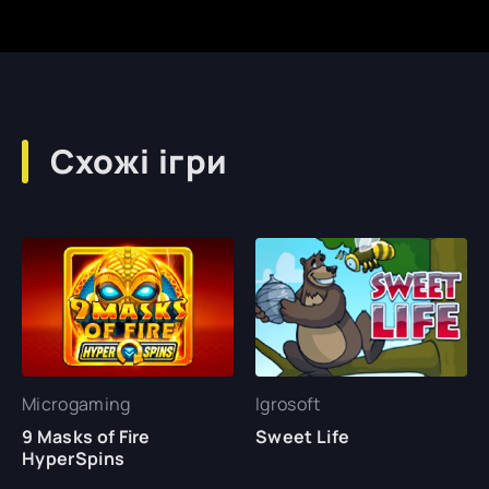
Схожі ігри
Microgaming
Igrosoft
9 Masks of Fire
Sweet Life
HyperSpins