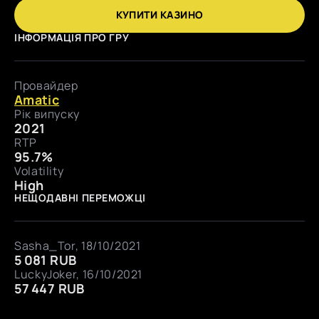
КУПИТИ КАЗИНО
ІНФОРМАЦІЯ ПРО ГРУ
Провайдер
Amatic
Рік випуску
2021
RTP
95.7%
Volatility
High
НЕЩОДАВНІ ПЕРЕМОЖЦІ
Sasha_Tor, 18/10/2021
5 081 RUB
LuckyJoker, 16/10/2021
57 447 RUB