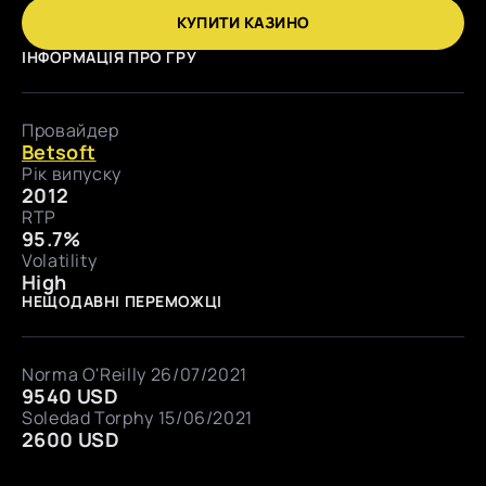
КУПИТИ КАЗИНО
ІНФОРМАЦІЯ ПРО ГРУ
Провайдер
Betsoft
Рік випуску
2012
RTP
95.7%
Volatility
High
НЕЩОДАВНІ ПЕРЕМОЖЦІ
Norma O'Reilly 26/07/2021
9540 USD
Soledad Torphy 15/06/2021
2600 USD