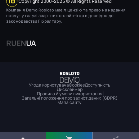
Copyright 2000-2026 © All Rights Reserved
Компанія Demo Rosloto має ліцензію та право на надання
послуг у галузі азартних онлайн-ігор відповідно до
законодавства Гібралтару.
RU
EN
UA
Угода користувача
Cookies
Доступність
Дисклеймер
Правила й умови використання
Загальні положення про захист даних (GDPR)
Мапа сайту