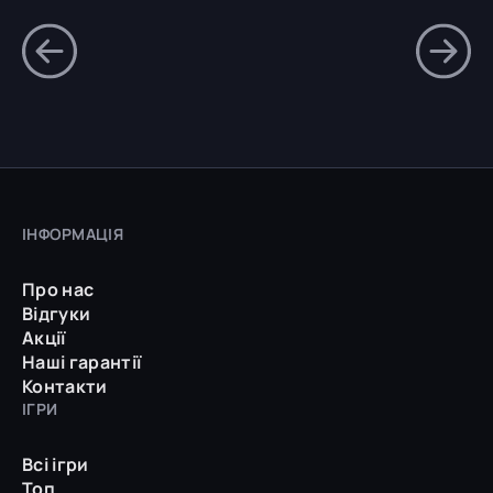
ІНФОРМАЦІЯ
Про нас
Відгуки
Акції
Наші гарантії
Контакти
ІГРИ
Всі ігри
Топ