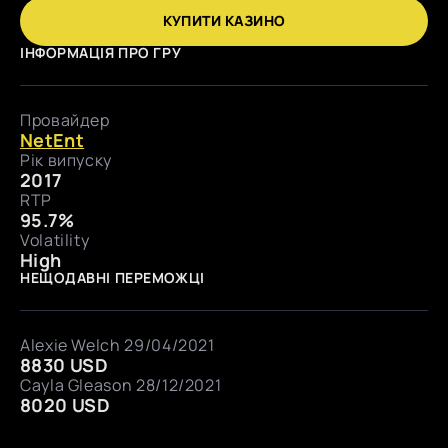
КУПИТИ КАЗИНО
ІНФОРМАЦІЯ ПРО ГРУ
Провайдер
NetEnt
Рік випуску
2017
RTP
95.7%
Volatility
High
НЕЩОДАВНІ ПЕРЕМОЖЦІ
Alexie Welch 29/04/2021
8830 USD
Cayla Gleason 28/12/2021
8020 USD