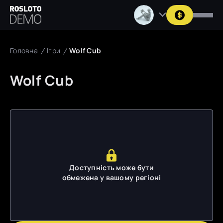
Головна
Ігри
Wolf Cub
Wolf Cub
Доступність може бути
обмежена у вашому регіоні