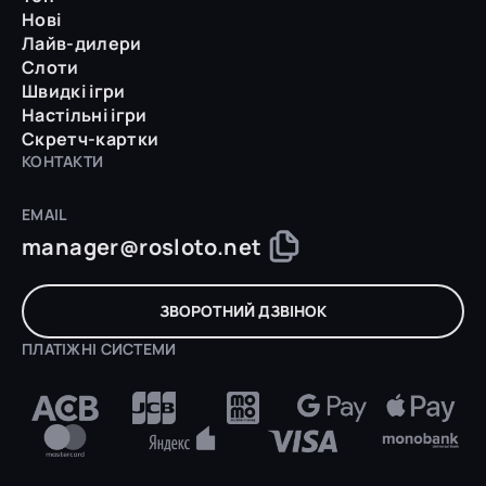
Нові
Лайв-дилери
Слоти
Швидкі ігри
Настільні ігри
Скретч-картки
КОНТАКТИ
EMAIL
manager@rosloto.net
ЗВОРОТНИЙ ДЗВІНОК
ПЛАТІЖНІ СИСТЕМИ