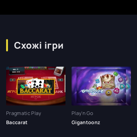
Схожі ігри
Pragmatic Play
Play'n Go
Baccarat
Gigantoonz