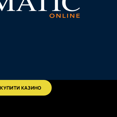
КУПИТИ КАЗИНО