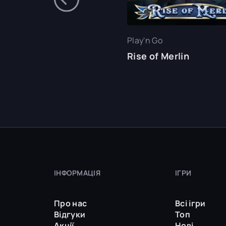
ntube
Play'n Go
s of Darkness: Full Moon
Rise of Merlin
ІНФОРМАЦІЯ
ІГРИ
Про нас
Всі ігри
Відгуки
Топ
Акції
Нові