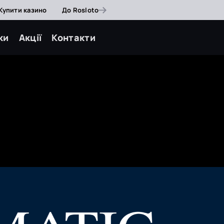
Купити казино
До Rosloto
ки
Акції
Контакти