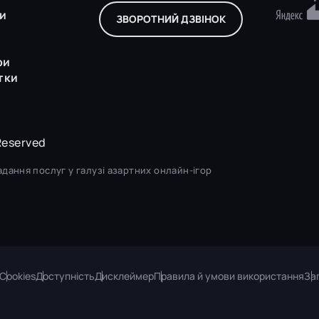
и
ЗВОРОТНИЙ ДЗВІНОК
ри
тки
Reserved
адання послуг у галузі азартних онлайн-ігор
Cookies
Доступність
Дисклеймер
Правила й умови використання
За