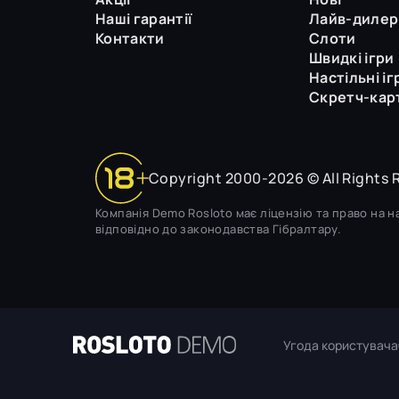
Наші гарантії
Лайв-дилер
Контакти
Слоти
Швидкі ігри
Настільні іг
Скретч-кар
Copyright 2000-2026 © All Rights 
Компанія Demo Rosloto має ліцензію та право на н
відповідно до законодавства Гібралтару.
Угода користувача