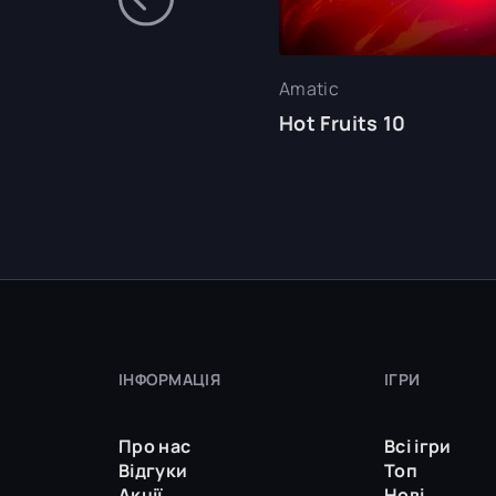
ongo
Amatic
rab Temple
Hot Fruits 10
ІНФОРМАЦІЯ
ІГРИ
Про нас
Всі ігри
Відгуки
Топ
Акції
Нові