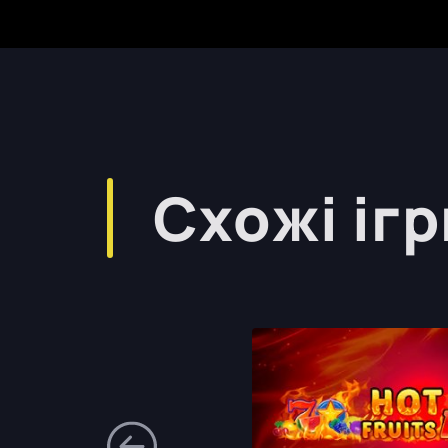
Схожі ігр