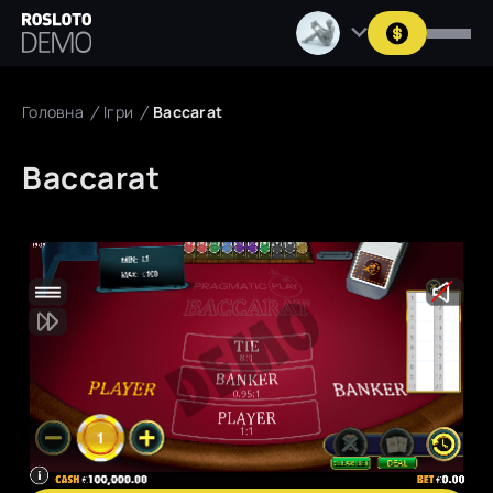
Головна
Ігри
Baccarat
Baccarat