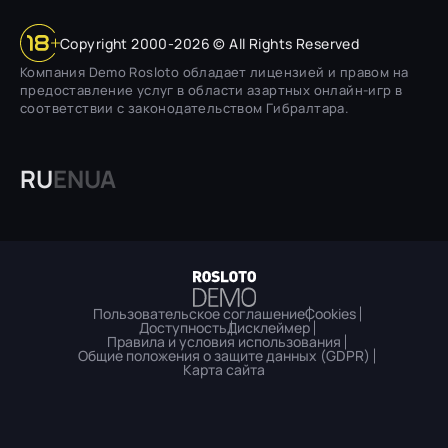
Copyright 2000-2026 © All Rights Reserved
Компания Demo Rosloto обладает лицензией и правом на
предоставление услуг в области азартных онлайн-игр в
соответствии с законодательством Гибралтара.
RU
EN
UA
Пользовательское соглашение
Cookies
Доступность
Дисклеймер
Правила и условия использования
Общие положения о защите данных (GDPR)
Карта сайта