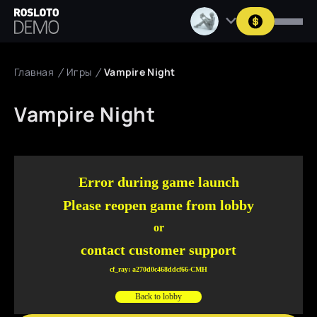
Главная
Игры
Vampire Night
Vampire Night