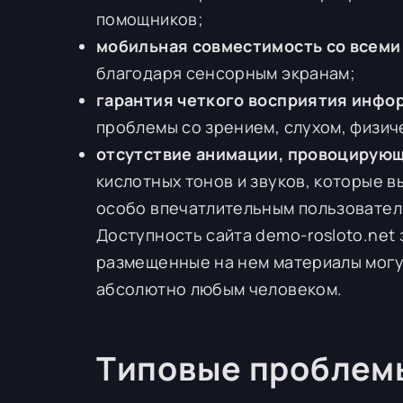
помощников;
мобильная совместимость со всем
благодаря сенсорным экранам;
гарантия четкого восприятия инфо
проблемы со зрением, слухом, физич
отсутствие анимации, провоцирую
кислотных тонов и звуков, которые в
особо впечатлительным пользовател
Доступность сайта demo-rosloto.net 
размещенные на нем материалы могу
абсолютно любым человеком.
Типовые проблемы