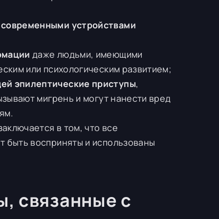
и современными устройствами
рмации
даже людьми, имеющими
еским или психологическим развитием;
щей эпилептические приступы
,
ызывают мигрень и могут нанести вред
ям.
заключается в том, что все
т быть восприняты и использованы
, связанные с