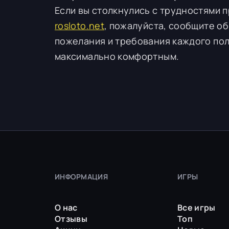
Если вы столкнулись с трудностями
rosloto.net
, пожалуйста, сообщите о
пожелания и требования каждого пол
максимально комфортным.
ИНФОРМАЦИЯ
ИГРЫ
О нас
Все игры
Отзывы
Топ