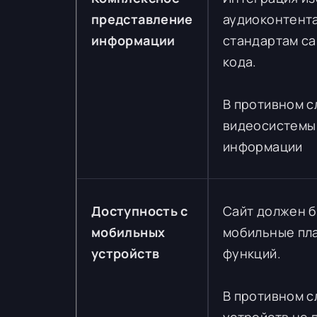
представление
аудиоконтент
информации
стандартам сай
кода.
В противном с
видеосистемы
информации
Доступность с
Сайт должен б
мобильных
мобильные пл
устройств
функций.
В противном с