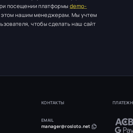
 при посещении платформы
demo-
б этом нашим менеджерам. Мы учтем
ьзователя, чтобы сделать наш сайт
КОНТАКТЫ
ПЛАТЕЖН
EMAIL
manager@rosloto.net