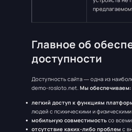
устройств не 
предлагаемом
Главное об обесп
доступности
Доступность сайта ― одна из наибол
demo-rosloto.net.
Мы обеспечиваем:
легкий доступ к функциям платфор
людей с психическими и физическими
мобильную совместимость
со всеми
отсутствие каких-либо проблем
с в