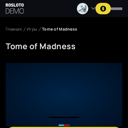
Главная
Игры
Tome of Madness
Tome of Madness