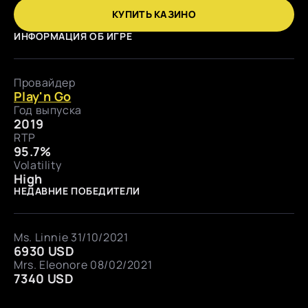
КУПИТЬ КАЗИНО
ИНФОРМАЦИЯ ОБ ИГРЕ
Провайдер
Play'n Go
Год выпуска
2019
RTP
95.7%
Volatility
High
НЕДАВНИЕ ПОБЕДИТЕЛИ
Ms. Linnie 31/10/2021
6930 USD
Mrs. Eleonore 08/02/2021
7340 USD