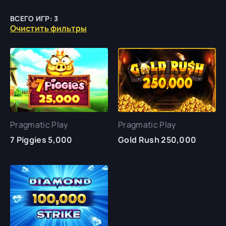
ВСЕГО ИГР: 3
Очистить фильтры
Pragmatic Play
Pragmatic Play
7 Piggies 5,000
Gold Rush 250,000