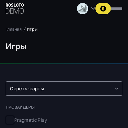
Главная
Игры
Игры
Скретч-карты
ПРОВАЙДЕРЫ
Pragmatic Play