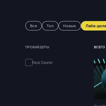
Все
Топ
Новые
Лайв-дил
ПРОВАЙДЕРЫ
ВСЕГО 
Real Dealer