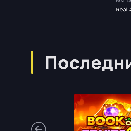
Real D
Real 
Последн