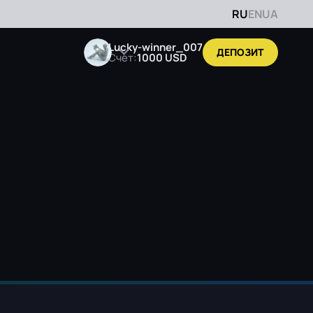
RU
EN
UA
Lucky-winner_007
ДЕПОЗИТ
Счет:
1000 USD