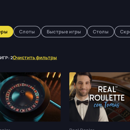
еры
Слоты
Быстрые игры
Столы
Скр
Очистить фильтры
ИГР: 2