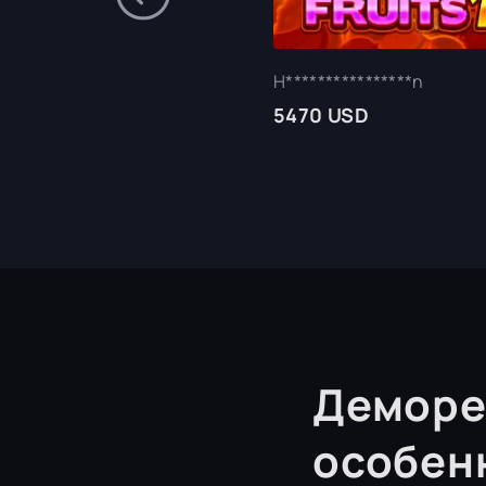
**************n
H****************n
0 USD
5470 USD
Деморе
особен