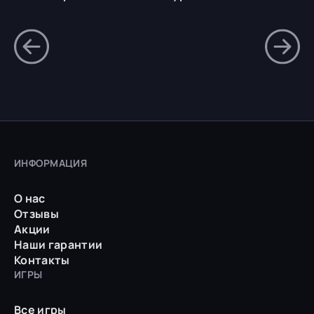
ИНФОРМАЦИЯ
О нас
Отзывы
Акции
Наши гарантии
Контакты
ИГРЫ
Все игры