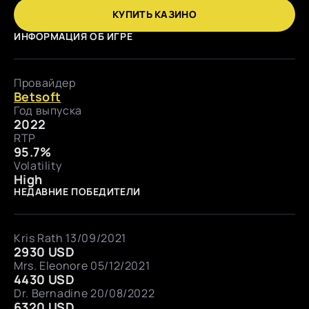
КУПИТЬ КАЗИНО
ИНФОРМАЦИЯ ОБ ИГРЕ
Провайдер
Betsoft
Год выпуска
2022
RTP
95.7%
Volatility
High
НЕДАВНИЕ ПОБЕДИТЕЛИ
Kris Rath 13/09/2021
2930 USD
Mrs. Eleonore 05/12/2021
4430 USD
Dr. Bernadine 20/08/2022
6320 USD