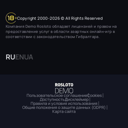
Copyright 2000-2026 © All Rights Reserved
Компания Demo Rosloto обладает лицензией и правом на
предоставление услуг в области азартных онлайн-игр в
соответствии с законодательством Гибралтара.
RU
EN
UA
Пользовательское соглашение
Cookies
Доступность
Дисклеймер
Правила и условия использования
Общие положения о защите данных (GDPR)
Карта сайта