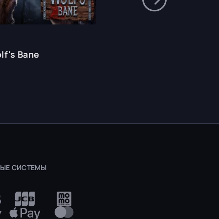
Pragmatic Play
lf's Bane
Treasure Wild
ЫЕ СИСТЕМЫ