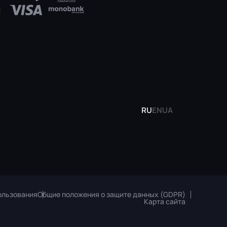
RU
EN
UA
ользования
Общие положения о защите данных (GDPR)
Карта сайта