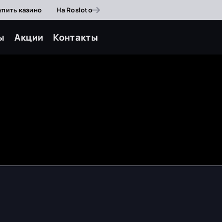
упить казино
На Rosloto
ы
Акции
Контакты