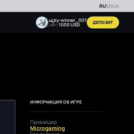
RU
EN
UA
Lucky-winner_007
ДЕПОЗИТ
Счет:
1000 USD
ИНФОРМАЦИЯ ОБ ИГРЕ
Провайдер
Microgaming