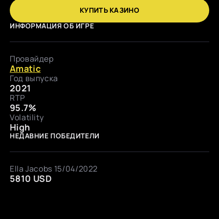
КУПИТЬ КАЗИНО
ИНФОРМАЦИЯ ОБ ИГРЕ
Провайдер
Amatic
Год выпуска
2021
RTP
95.7%
Volatility
High
НЕДАВНИЕ ПОБЕДИТЕЛИ
Ella Jacobs 15/04/2022
5810 USD