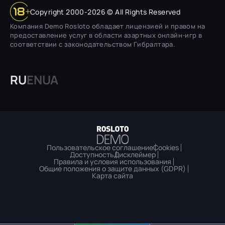
Copyright 2000-2026 © All Rights Reserved
Компания Demo Rosloto обладает лицензией и правом на
предоставление услуг в области азартных онлайн-игр в
соответствии с законодательством Гибралтара.
RU
EN
UA
Пользовательское соглашение
Cookies
Доступность
Дисклеймер
Правила и условия использования
Общие положения о защите данных (GDPR)
Карта сайта