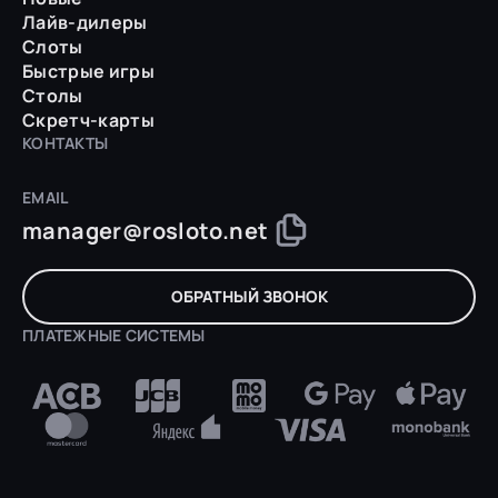
Лайв-дилеры
Слоты
Быстрые игры
Столы
Скретч-карты
КОНТАКТЫ
EMAIL
manager@rosloto.net
ОБРАТНЫЙ ЗВОНОК
ПЛАТЕЖНЫЕ СИСТЕМЫ