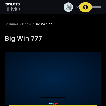
Главная
Игры
Big Win 777
Big Win 777