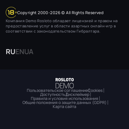
Copyright 2000-2026 © All Rights Reserved
Компания Demo Rosloto обладает лицензией и правом на
предоставление услуг в области азартных онлайн-игр в
соответствии с законодательством Гибралтара.
RU
EN
UA
Пользовательское соглашение
Cookies
Доступность
Дисклеймер
Правила и условия использования
Общие положения о защите данных (GDPR)
Карта сайта