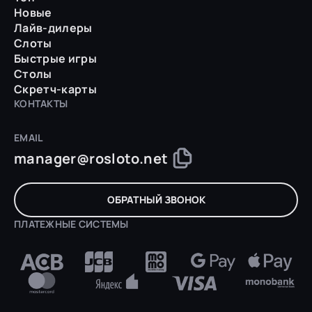
Новые
Лайв-дилеры
Слоты
Быстрые игры
Столы
Скретч-карты
КОНТАКТЫ
EMAIL
manager@rosloto.net
ОБРАТНЫЙ ЗВОНОК
ПЛАТЕЖНЫЕ СИСТЕМЫ