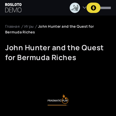
Главная
Игры
John Hunter and the Quest for
Bermuda Riches
John Hunter and the Quest
for Bermuda Riches