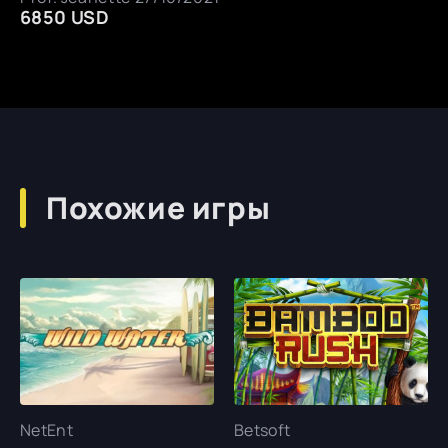
6850 USD
Похожие игры
NetEnt
Betsoft