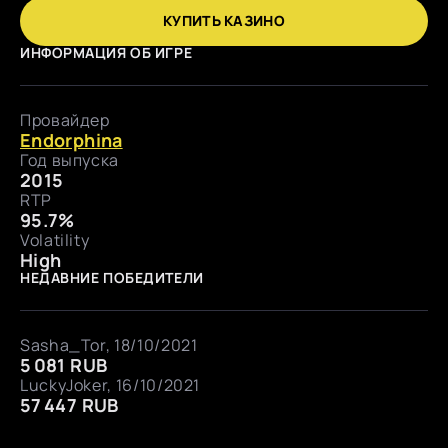
КУПИТЬ КАЗИНО
ИНФОРМАЦИЯ ОБ ИГРЕ
Провайдер
Endorphina
Год выпуска
2015
RTP
95.7%
Volatility
High
НЕДАВНИЕ ПОБЕДИТЕЛИ
Sasha_Tor, 18/10/2021
5 081 RUB
LuckyJoker, 16/10/2021
57 447 RUB