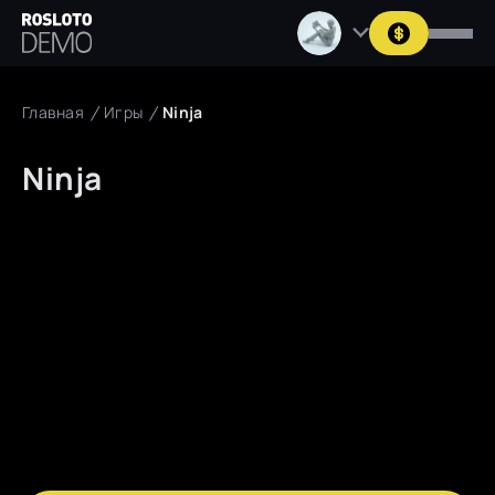
Главная
Игры
Ninja
Ninja