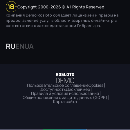
Copyright 2000-2026 © All Rights Reserved
Компания Demo Rosloto обладает лицензией и правом на
предоставление услуг в области азартных онлайн-игр в
соответствии с законодательством Гибралтара.
RU
EN
UA
Пользовательское соглашение
Cookies
Доступность
Дисклеймер
Правила и условия использования
Общие положения о защите данных (GDPR)
Карта сайта