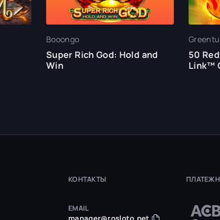
Booongo
Greentu
Super Rich God: Hold and
50 Red
Win
Link™
КОНТАКТЫ
ПЛАТЕЖН
EMAIL
manager@rosloto.net