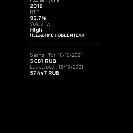
Год выпуска
2016
RTP
95.7%
Volatility
High
НЕДАВНИЕ ПОБЕДИТЕЛИ
Sasha_Tor, 18/10/2021
5 081 RUB
LuckyJoker, 16/10/2021
57 447 RUB