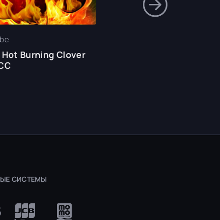
be
Betsoft
 Hot Burning Clover
At The Copa
 CC
ЫЕ СИСТЕМЫ