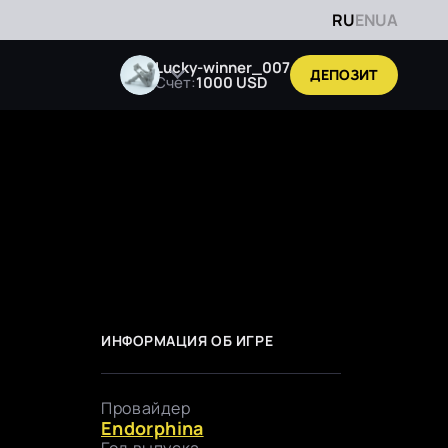
RU
EN
UA
Lucky-winner_007
ДЕПОЗИТ
Счет:
1000 USD
ИНФОРМАЦИЯ ОБ ИГРЕ
Провайдер
Endorphina