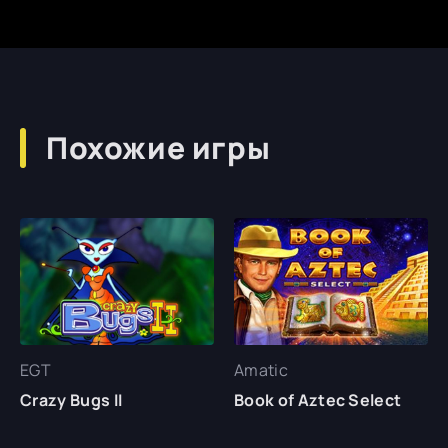
Похожие игры
EGT
Amatic
Crazy Bugs II
Book of Aztec Select