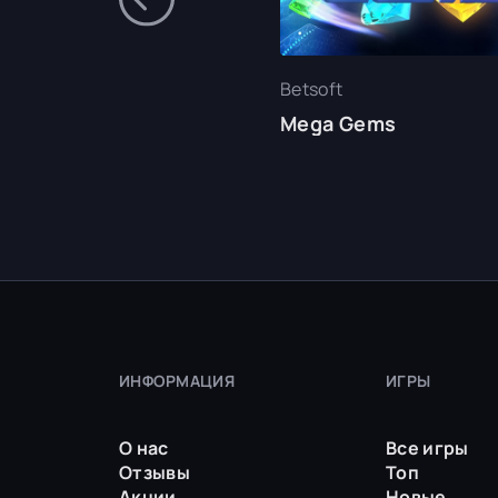
oft
Betsoft
vanni’s Gems Mobile
Mega Gems
ИНФОРМАЦИЯ
ИГРЫ
О нас
Все игры
Отзывы
Топ
Акции
Новые