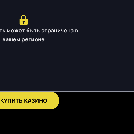
ть может быть ограничена в
вашем регионе
КУПИТЬ КАЗИНО