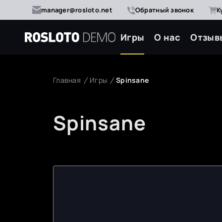
manager@rosloto.net
Обратный звонок
К
Игры
О нас
Отзыв
Главная
Игры
Spinsane
Spinsane