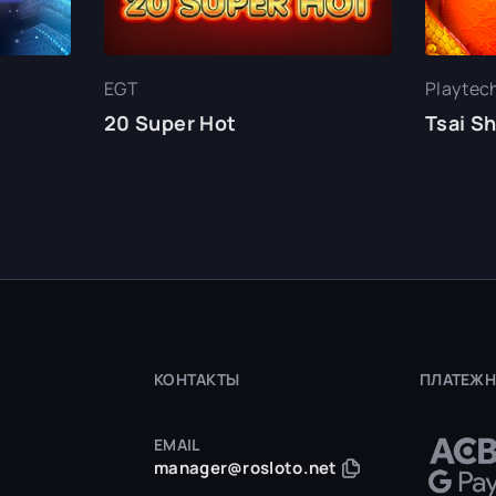
EGT
Playtec
20 Super Hot
Tsai Sh
КОНТАКТЫ
ПЛАТЕЖН
EMAIL
manager@rosloto.net