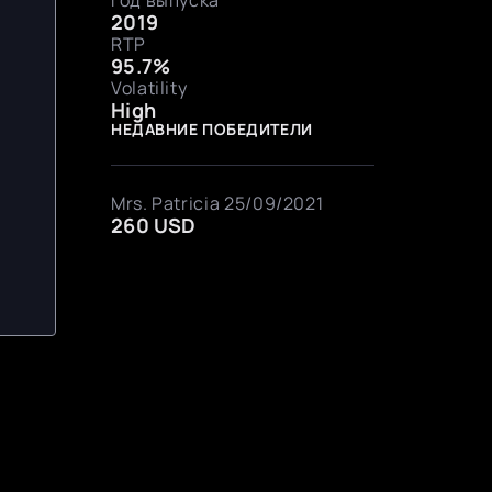
Год выпуска
2019
RTP
95.7%
Volatility
High
НЕДАВНИЕ ПОБЕДИТЕЛИ
Mrs. Patricia 25/09/2021
260 USD