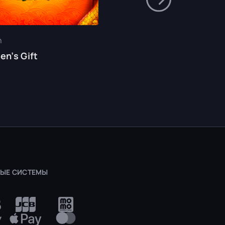
h
NetEnt
en’s Gift
Space Wars
ЫЕ СИСТЕМЫ