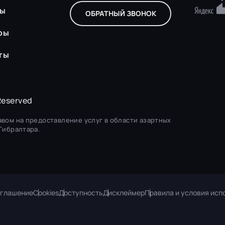
ры
ОБРАТНЫЙ ЗВОНОК
ры
ты
Reserved
вом на предоставление услуг в области азартных
Гибралтара.
оглашение
Cookies
Доступность
Дисклеймер
Правила и условия исп