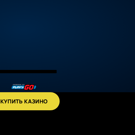
КУПИТЬ КАЗИНО