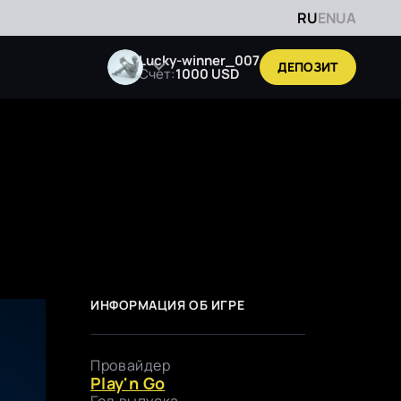
RU
EN
UA
Lucky-winner_007
ДЕПОЗИТ
Счет:
1000 USD
ИНФОРМАЦИЯ ОБ ИГРЕ
Провайдер
Play'n Go