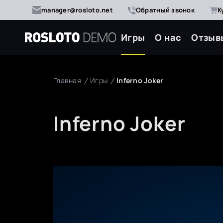
manager@rosloto.net
Обратный звонок
К
Игры
О нас
Отзыв
Главная
Игры
Inferno Joker
Inferno Joker