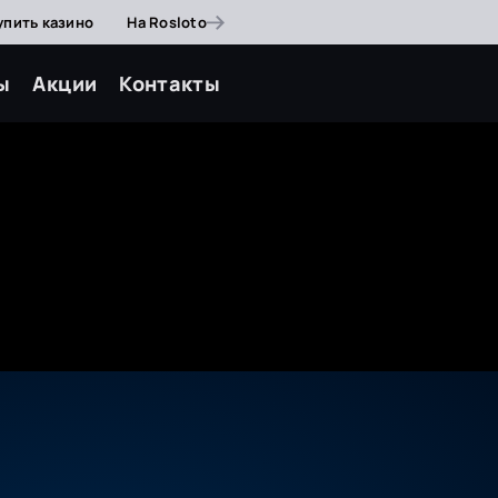
упить казино
На Rosloto
ы
Акции
Контакты