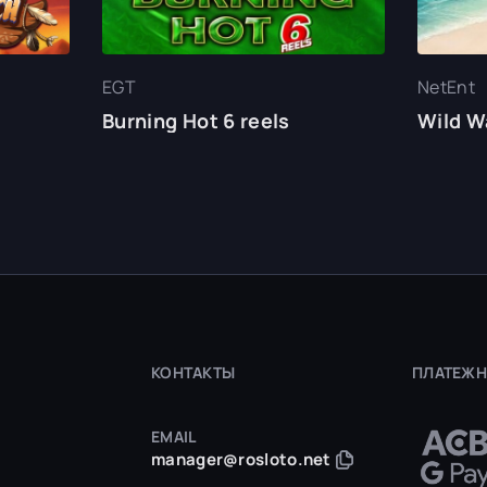
EGT
NetEnt
Burning Hot 6 reels
Wild W
КОНТАКТЫ
ПЛАТЕЖН
EMAIL
manager@rosloto.net