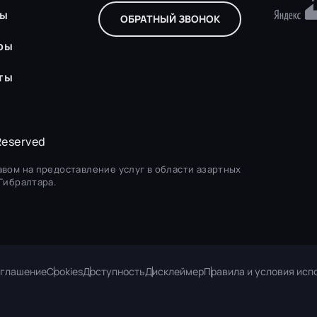
ры
ОБРАТНЫЙ ЗВОНОК
ры
ты
Reserved
вом на предоставление услуг в области азартных
Гибралтара.
оглашение
Cookies
Доступность
Дисклеймер
Правила и условия исп