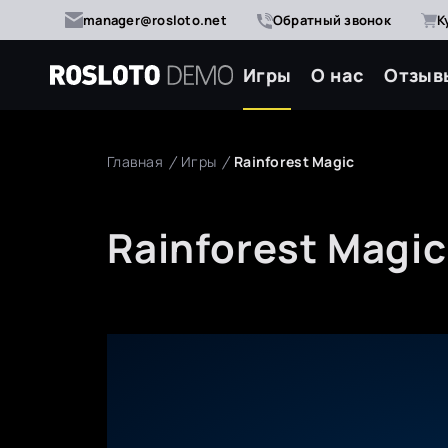
manager@rosloto.net
Обратный звонок
К
Игры
О нас
Отзыв
Главная
Игры
Rainforest Magic
Rainforest Magic