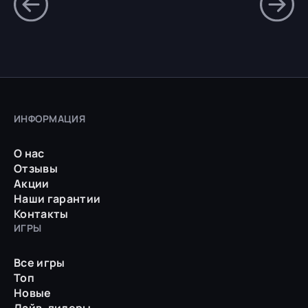
ИНФОРМАЦИЯ
О нас
Отзывы
Акции
Наши гарантии
Контакты
ИГРЫ
Все игры
Топ
Новые