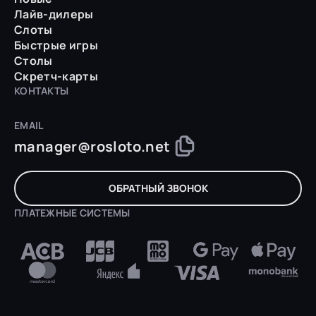
Лайв-дилеры
Слоты
Быстрые игры
Столы
Скретч-карты
КОНТАКТЫ
EMAIL
manager@rosloto.net
ОБРАТНЫЙ ЗВОНОК
ПЛАТЕЖНЫЕ СИСТЕМЫ