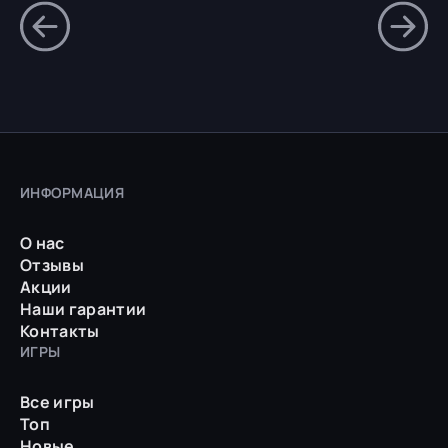
ИНФОРМАЦИЯ
О нас
Отзывы
Акции
Наши гарантии
Контакты
ИГРЫ
Все игры
Топ
Новые