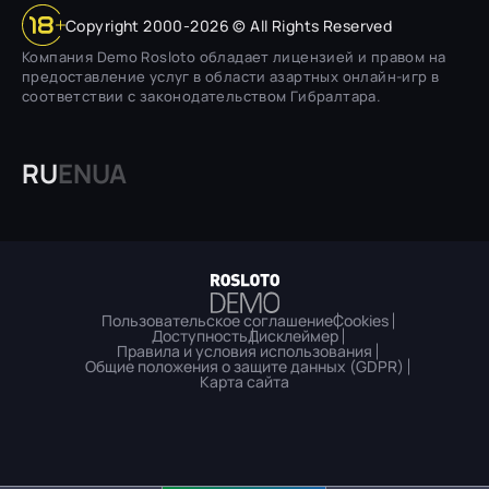
Copyright 2000-2026 © All Rights Reserved
Компания Demo Rosloto обладает лицензией и правом на
предоставление услуг в области азартных онлайн-игр в
соответствии с законодательством Гибралтара.
RU
EN
UA
Пользовательское соглашение
Cookies
Доступность
Дисклеймер
Правила и условия использования
Общие положения о защите данных (GDPR)
Карта сайта