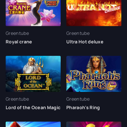
Greentube
Greentube
Royal crane
Ultra Hot deluxe
Greentube
Greentube
Lord of the Ocean Magic
Pharaoh's Ring