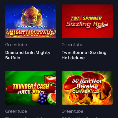
Greentube
Greentube
Diamond Link: Mighty
Twin Spinner Sizzling
Buffalo
Hot deluxe
Greentube
Greentube