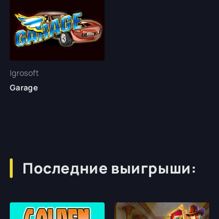
Igrosoft
Garage
Последние выигрыши: