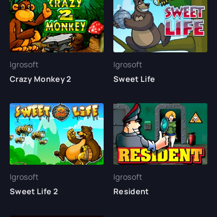
Igrosoft
Igrosoft
Crazy Monkey 2
Sweet Life
Igrosoft
Igrosoft
Sweet Life 2
Resident