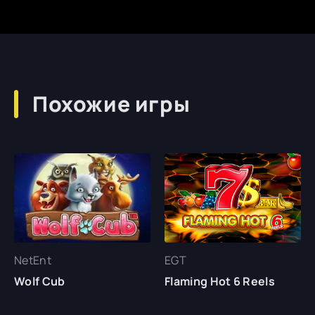
Похожие игры
NetEnt
EGT
Wolf Cub
Flaming Hot 6 Reels