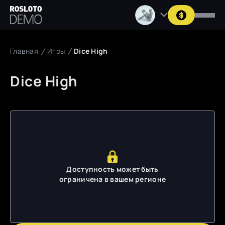
Главная
Игры
Dice High
Dice High
Доступность может быть
ограничена в вашем регионе