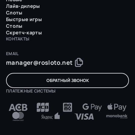
Лайв-дилеры
Слоты
Быстрые игры
Столы
Скретч-карты
КОНТАКТЫ
EMAIL
manager@rosloto.net
ОБРАТНЫЙ ЗВОНОК
ПЛАТЕЖНЫЕ СИСТЕМЫ