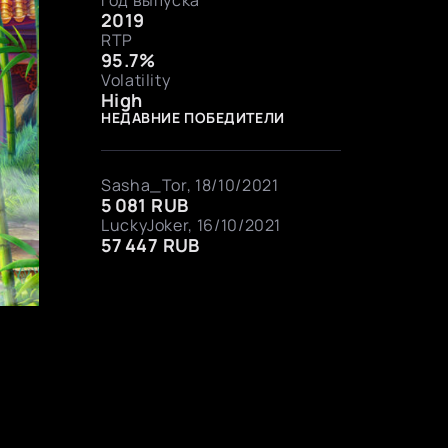
Год выпуска
2019
RTP
95.7%
Volatility
High
НЕДАВНИЕ ПОБЕДИТЕЛИ
Sasha_Tor, 18/10/2021
5 081 RUB
LuckyJoker, 16/10/2021
57 447 RUB