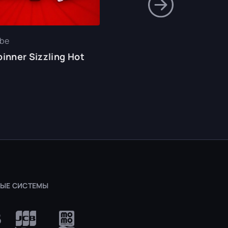
be
Amatic
pinner Sizzling Hot
Lady Fruits 40 Easter
ЫЕ СИСТЕМЫ