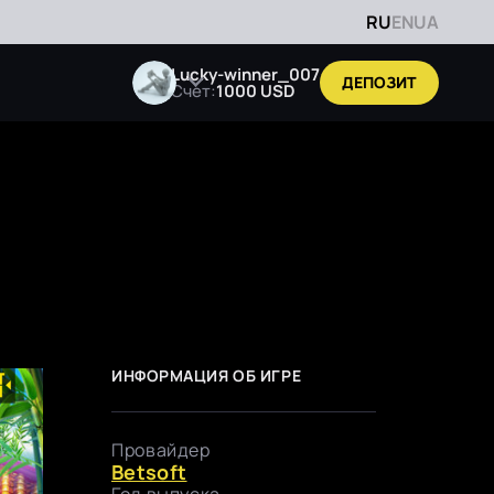
RU
EN
UA
Lucky-winner_007
ДЕПОЗИТ
Счет:
1000 USD
ИНФОРМАЦИЯ ОБ ИГРЕ
Провайдер
Betsoft