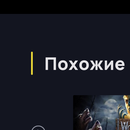
Похожие