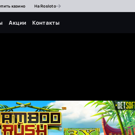
упить казино
На Rosloto
ы
Акции
Контакты