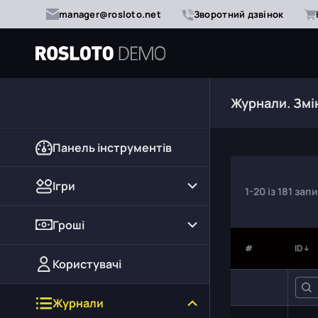
manager@rosloto.net
Зворотний дзвінок
Журнали.
Змі
Панель інструментів
Ігри
1-20
із
181
запи
Гроші
#
ID
Користувачі
Журнали