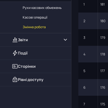
1
181
Рухи касових обмежень
Касові операції
2
180
Змінна робота
3
179
Звіти
Події
4
178
Сторінки
5
177
Рівні доступу
6
176
7
175