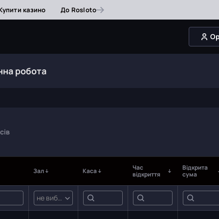
Купити казино
До Rosloto
Op
нна робота
сів
Час
Відкрита
Зал
Каса
відкриття
сума
не вибрано