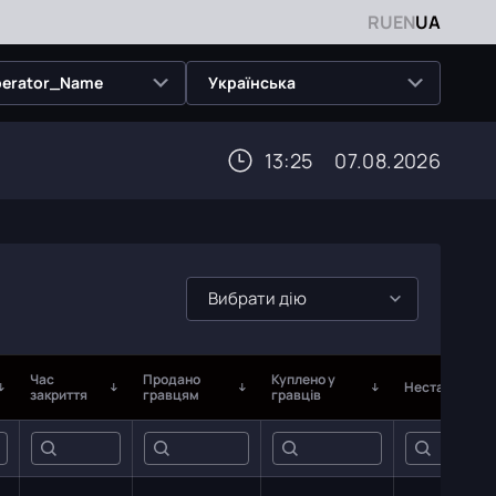
RU
EN
UA
erator_Name
Українська
13:25
07.08.2026
Вибрати дію
Час
Продано
Куплено у
Нестача
закриття
гравцям
гравців