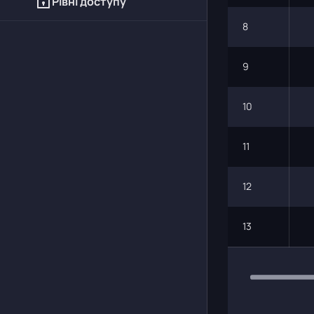
Рівні доступу
8
9
10
11
12
13