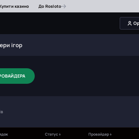
Купити казино
До Rosloto
Op
ери ігор
РОВАЙДЕРА
ів
ядок
Статус
Провайдер